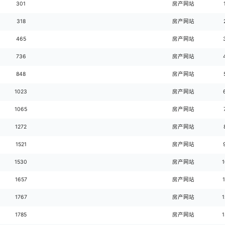
分析结果
全网排名
网址
301
318
465
736
848
1023
1065