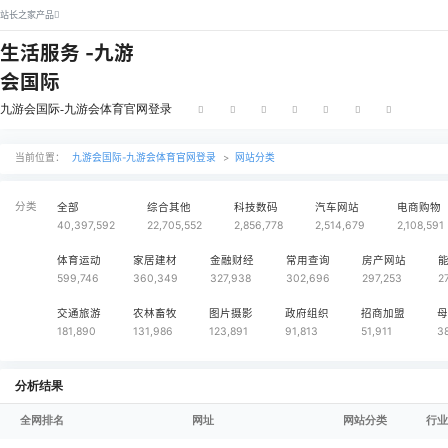
站长之家产品
生活服务 -九游
会国际
九游会国际-九游会体育官网登录
当前位置：
九游会国际-九游会体育官网登录
>
网站分类
分类
全部
综合其他
科技数码
汽
40,397,592
22,705,552
2,856,778
2,5
体育运动
家居建材
金融财经
常用查询
599,746
360,349
327,938
302,696
交通旅游
农林畜牧
图片摄影
政府组织
181,890
131,986
123,891
91,813