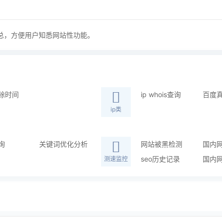
总，方便用户知悉网站性功能。
除时间
ip whois查询
百度
ip类
询
关键词优化分析
网站被黑检测
国内
seo历史记录
国内
测速监控