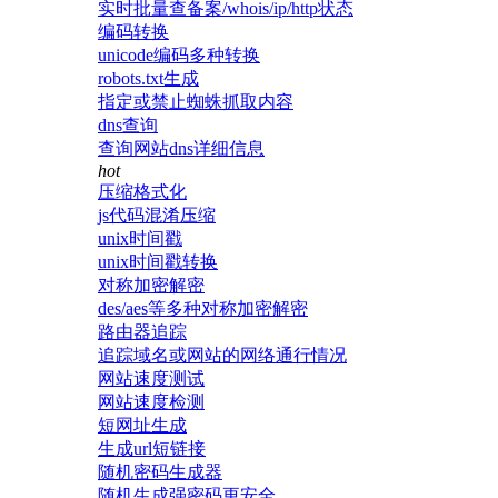
实时批量查备案/whois/ip/http状态
编码转换
unicode编码多种转换
robots.txt生成
指定或禁止蜘蛛抓取内容
dns查询
查询网站dns详细信息
hot
压缩格式化
js代码混淆压缩
unix时间戳
unix时间戳转换
对称加密解密
des/aes等多种对称加密解密
路由器追踪
追踪域名或网站的网络通行情况
网站速度测试
网站速度检测
短网址生成
生成url短链接
随机密码生成器
随机生成强密码更安全