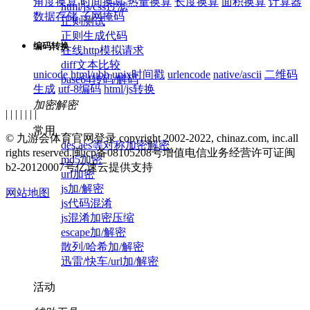
角度换算
时间换算
热量换算
长度换算
面积换算
计算器
html/js/css过滤
数据存储
子网掩码
正则测试
正则生成代码
编码转换
在线http模拟请求
diff文本比较
unicode
html/ubb
unix时间戳
urlencode
native/ascii
二维码
base64转码/解码
生成
utf-8编码
html/js转换
加密解密
| | | | | | |
常用
© 九游会体育官网登录 copyright 2002-2022, chinaz.com, inc.all
des,aes等对称加密解密
rights reserved.
闽icp备08105208号
增值电信业务经营许可证闽
md5加密
b2-20120007号
亿速云提供支持
url加密
js加/解密
网站地图
js代码混淆
js混淆加密压缩
escape加/解密
散列/哈希加/解密
迅雷/快车/url加/解密
活动