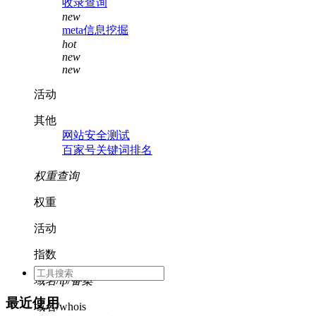
收录查询
new
meta信息挖掘
hot
new
new
活动
其他
网站安全测试
百家号关键词排名
权重查询
权重
活动
指数
域名/ip/备案
最近使用
域名/whois