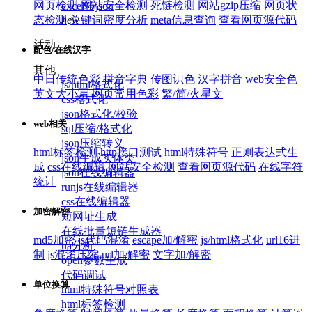
网页检测
网站安全检测
死链检测
网站gzip压缩
网页状
excel转json
new
态检测
关键词密度分析
meta信息查询
查看网页源代码
活动
配色/在线汉字
其他
中日传统色彩
拼音字典
传图识色
汉字拼音
web安全色
js/html格式化
英文大小写
网页常用色彩
繁/简/火星文
css格式化
json格式化/校验
web相关
sql压缩/格式化
json压缩转义
html标签检测
http接口测试
html特殊符号
正则表达式生
json生成实体类
成
css在线编辑
网站安全检测
查看网页源代码
在线字符
json在线编辑器
统计
runjs在线编辑器
css在线编辑器
加密解密
短网址生成
在线批量短链生成器
md5加密
js代码混淆
escape加/解密
js/html格式化
url16进
ua分析
制
js混淆压缩
url加/解密
文字加/解密
open参数生成
代码调试
单位换算
html特殊符号对照表
html标签检测