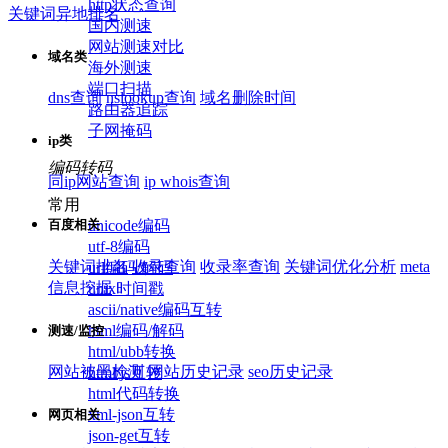
http状态查询
关键词异地排名
国内测速
网站测速对比
域名类
海外测速
端口扫描
dns查询
nslookup查询
域名删除时间
路由器追踪
子网掩码
ip类
编码转码
同ip网站查询
ip whois查询
常用
unicode编码
百度相关
utf-8编码
关键词排名
收录查询
收录率查询
关键词优化分析
meta
url编码/解码
信息挖掘
unix时间戳
ascii/native编码互转
html编码/解码
测速/监控
html/ubb转换
网站被黑检测
网站历史记录
seo历史记录
html/js互转
html代码转换
xml-json互转
网页相关
json-get互转