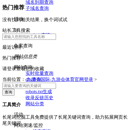
域名到期查询
热门推荐
子域名查询
活动
没有找到相关结果，换个词试试
ip
站长工具搜索
ip whois查询
备案查询
最近访问：
网站信息类
热门推荐：
网站查询
请登录查看您的收藏
实时批量查询
dns查询
当前位置：
九游会国际-九游会体育官网登录
>
nslookup查询
robots.txt生成
收录反链历史
网站分类
工具简介
活动
长尾词挖掘工具免费提供了长尾关键词查询，助力拓展网页长
尾关键词。
网站测速/监控