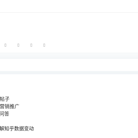
量帖子
效营销推广
乎问答
了解知乎数据变动