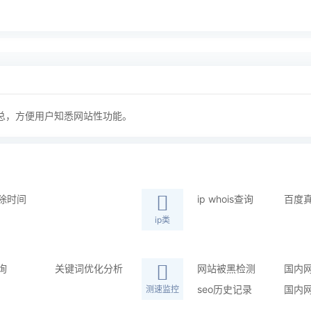
总，方便用户知悉网站性功能。
除时间
ip whois查询
百度
ip类
询
关键词优化分析
网站被黑检测
国内
seo历史记录
国内
测速监控