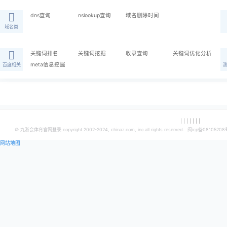
工具简介
新增工具迭代更新信息汇总公告栏，工具迭代更新信息汇总，方便
相关功能
dns查询
nslookup查询
域名删除时间
域名类
关键词排名
关键词挖掘
收录查询
meta信息挖掘
百度相关