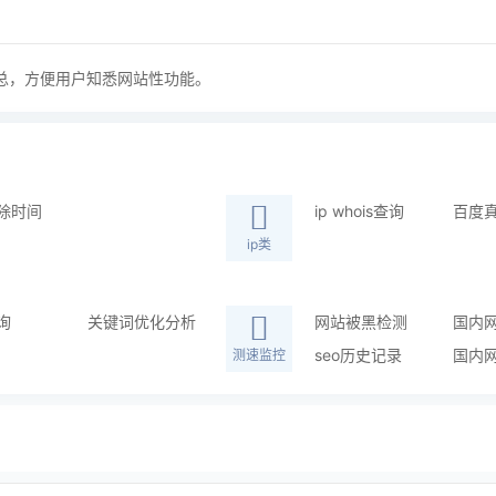
总，方便用户知悉网站性功能。
除时间
ip whois查询
百度
ip类
询
关键词优化分析
网站被黑检测
国内
seo历史记录
国内
测速监控