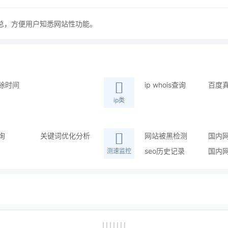
总，方便用户知悉网站性功能。
除时间
ip whois查询
百度
ip类
询
关键词优化分析
网站被黑检测
国内
seo历史记录
国内
测速监控
| | | | | | |