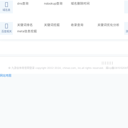
新增工具迭代更新信息汇总公告栏，工具迭代更新信息汇总，方便
相关功能
dns查询
nslookup查询
域名删除时间
域名类
关键词排名
关键词挖掘
收录查询
meta信息挖掘
百度相关