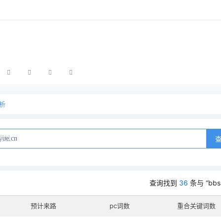
析
网址
查询找到
36
条与 “bb
预计来路
pc词数
重合关键词数