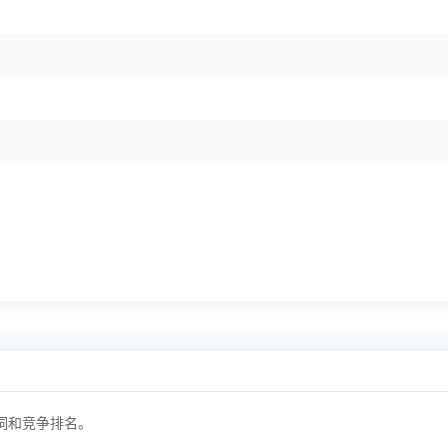
词和竞争排名。