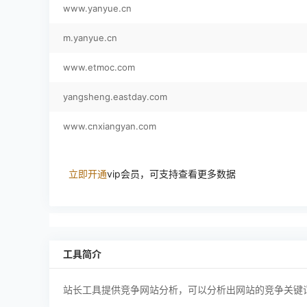
www.yanyue.cn
m.yanyue.cn
www.etmoc.com
yangsheng.eastday.com
www.cnxiangyan.com
立即开通
vip会员，可支持查看更多数据
工具简介
站长工具提供竞争网站分析，可以分析出网站的竞争关键