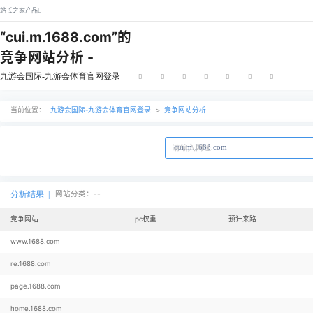
站长之家产品
“cui.m.1688.com”的
竞争网站分析 -
九游会国际
九游会国际-九游会体育官网登录
当前位置：
九游会国际-九游会体育官网登录
>
竞争网站分析
请输入网址
分析结果 |
网站分类：
--
竞争网站
pc权重