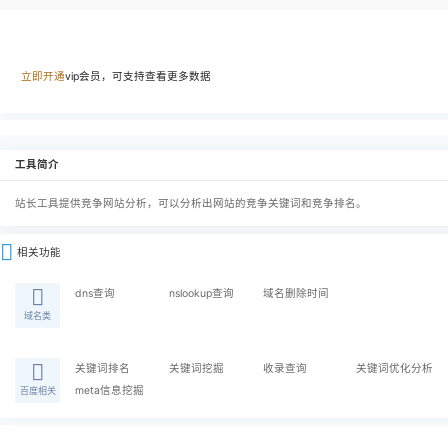
www.1688.com
re.1688.com
page.1688.com
home.1688.com
立即开通
vip会员，可支持查看更多数据
工具简介
站长工具提供竞争网站分析，可以分析出网站的竞争关键词和竞争