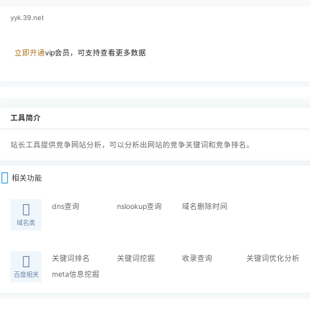
www.bohe.cn
www.youlai.cn
m.youlai.cn
h.bohe.cn
yyk.39.net
立即开通
vip会员，可支持查看更多数据
工具简介
站长工具提供竞争网站分析，可以分析出网站的竞争关键词和竞争