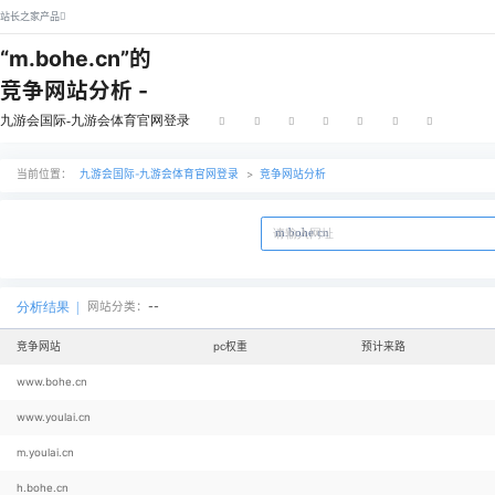
站长之家产品
“m.bohe.cn”的
竞争网站分析 -
九游会国际
九游会国际-九游会体育官网登录
当前位置：
九游会国际-九游会体育官网登录
>
竞争网站分析
请输入网址
分析结果 |
网站分类：
--
竞争网站
pc权重