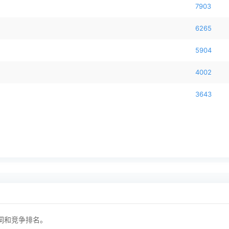
7903
6265
5904
4002
3643
词和竞争排名。