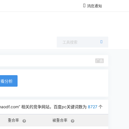
消息通知
.haodf.com” 相关的竞争网站，百度pc关键词数为
8727
个
重合率
被重合率