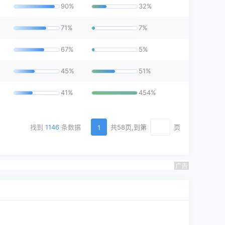
90%
32%
71%
7%
67%
5%
45%
51%
41%
454%
找到
1146
条数据
共58页,到第
页
1