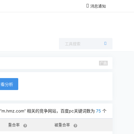
消息通知
“m.hmz.com” 相关的竞争网站，百度pc关键词数为
75
个
重合率
被重合率