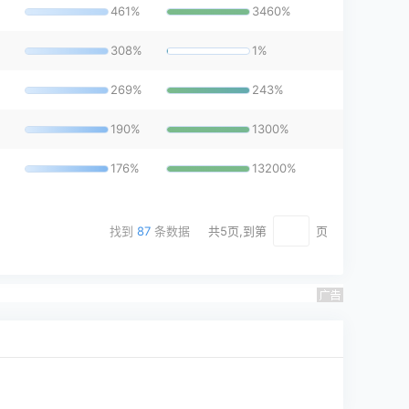
461%
3460%
308%
1%
269%
243%
190%
1300%
176%
13200%
找到
87
条数据
共5页,到第
页