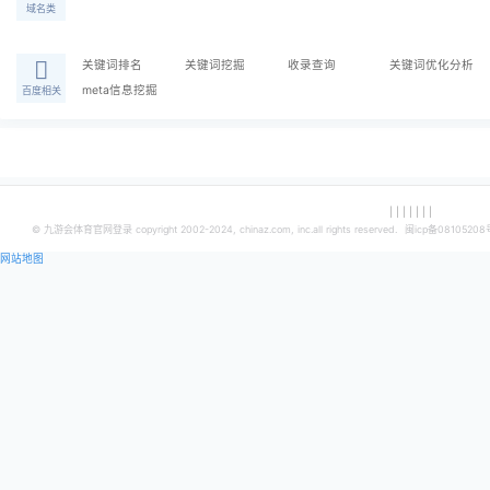
站长工具提供竞争网站分析，可以分析出网站的竞争关键词和竞争
相关功能
dns查询
nslookup查询
域名删除时间
域名类
关键词排名
关键词挖掘
收录查询
meta信息挖掘
百度相关
© 九游会体育官网登录 copyright 2002-2024, chinaz.com, inc.all rights res