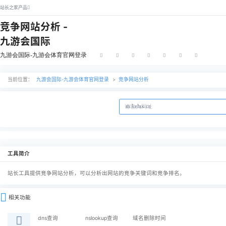
站长之家产品
竞争网站分析 -
九游会国际
九游会国际-九游会体育官网登录
当前位置：
九游会国际-九游会体育官网登录
>
竞争网站分析
请输入网址
工具简介