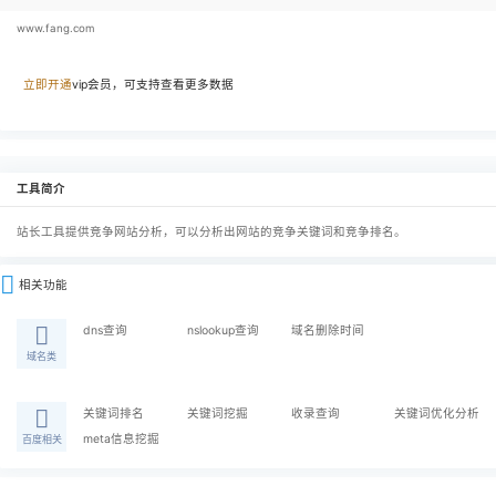
m.anjuke.com
m.fang.com
mobile.anjuke.com
www.anjuke.com
www.fang.com
立即开通
vip会员，可支持查看更多数据
工具简介
站长工具提供竞争网站分析，可以分析出网站的竞争关键词和竞争