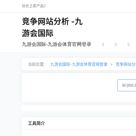
站长之家产品
竞争网站分析 -九
游会国际
九游会国际-九游会体育官网登录
当前位置：
九游会国际-九游会体育官网登录
>
竞争网站分
请输入
工具简介