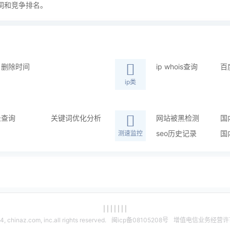
词和竞争排名。
名删除时间
ip whois查询
百
ip类
录查询
关键词优化分析
网站被黑检测
国
seo历史记录
国
测速监控
| | | | | | |
naz.com, inc.all rights reserved.
闽icp备08105208号
增值电信业务经营许可证