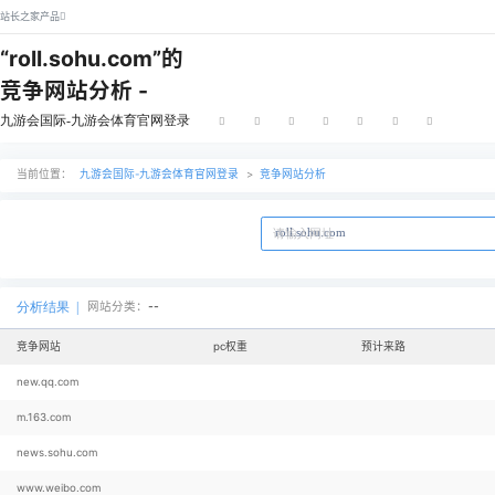
站长之家产品
“roll.sohu.com”的
竞争网站分析 -
九游会国际
九游会国际-九游会体育官网登录
当前位置：
九游会国际-九游会体育官网登录
>
竞争网站分析
请输入网址
分析结果 |
网站分类：
--
竞争网站
pc权重