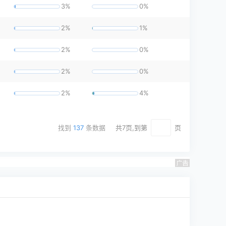
3%
0%
2%
1%
2%
0%
2%
0%
2%
4%
找到
137
条数据
共7页,到第
页