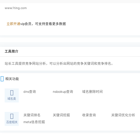
y.qq.com
www.kugou.com
music.163.com
www.9ku.com
www.1ting.com
立即开通
vip会员，可支持查看更多数据
工具简介
站长工具提供竞争网站分析，可以分析出网站的竞争关键词和竞争