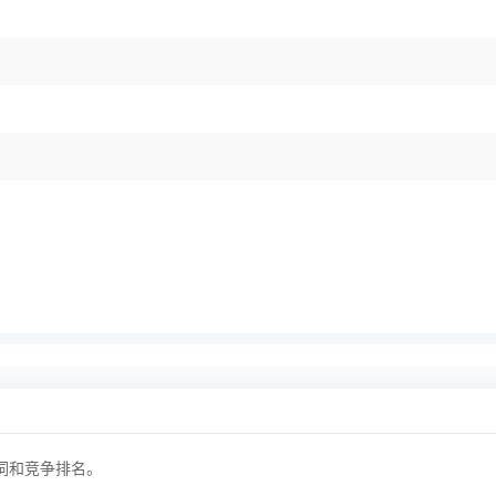
词和竞争排名。