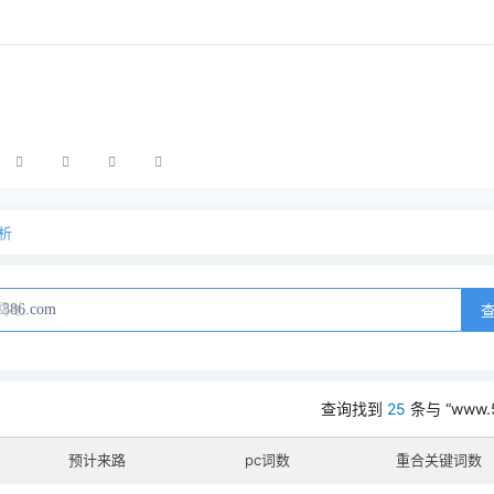
析
网址
查询找到
25
条与 “www
预计来路
pc词数
重合关键词数