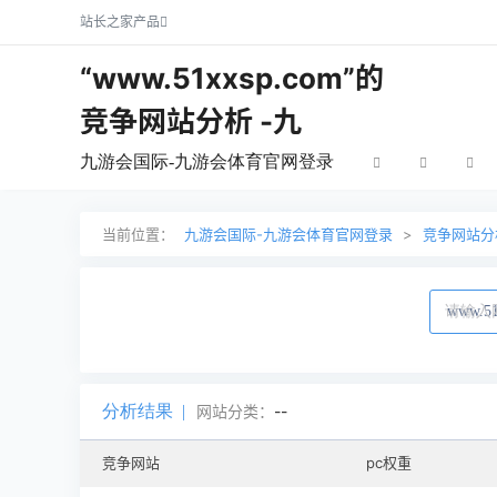
站长之家产品
“www.51xxsp.com”的
竞争网站分析 -九
游会国际
九游会国际-九游会体育官网登录
当前位置：
九游会国际-九游会体育官网登录
>
竞争网站分
请输入
分析结果 |
网站分类：
--
竞争网站
pc权重