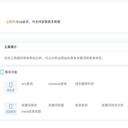
立即开通
vip会员，可支持查看更多数据
工具简介
站长工具提供竞争网站分析，可以分析出网站的竞争关键词和竞争