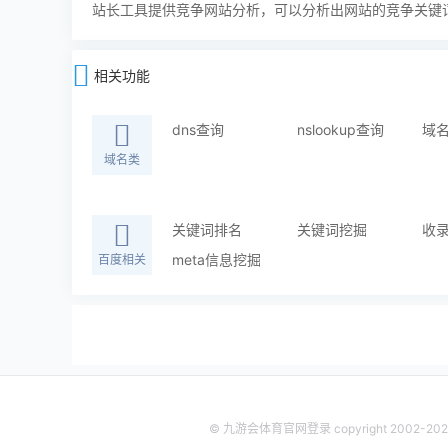
站长工具提供竞争网站分析，可以分析出网站的竞争关键
相关功能
dns查询
nslookup查询
域
域名类
关键词排名
关键词挖掘
收
meta信息挖掘
百度相关
© 九游会体育官网登录 copyright 2002-2024, chi