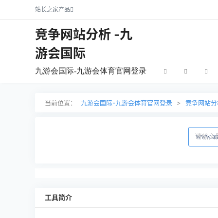
站长之家产品
竞争网站分析 -九
游会国际
九游会国际-九游会体育官网登录
当前位置：
九游会国际-九游会体育官网登录
>
竞争网站分
请输入
工具简介