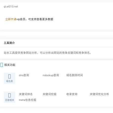
www.9game.cn
www.18183.com
search.bilibili.com
www.youxibao.com
gl.ali213.net
立即开通
vip会员，可支持查看更多数据
工具简介
站长工具提供竞争网站分析，可以分析出网站的竞争关键词和竞争