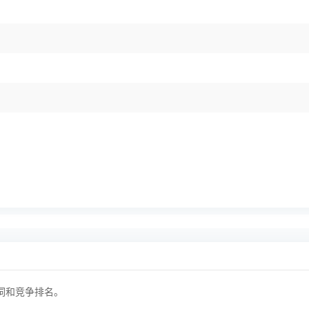
词和竞争排名。