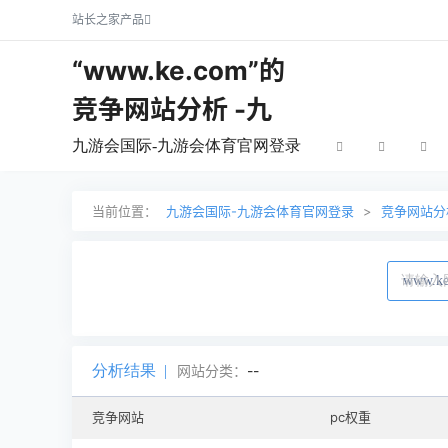
站长之家产品
“www.ke.com”的
竞争网站分析 -九
游会国际
九游会国际-九游会体育官网登录
当前位置：
九游会国际-九游会体育官网登录
>
竞争网站分
请输入
分析结果 |
网站分类：
--
竞争网站
pc权重