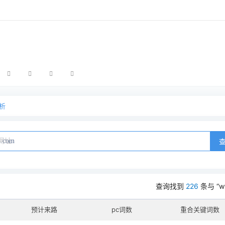
析
网址
查询找到
226
条与 “
预计来路
pc词数
重合关键词数