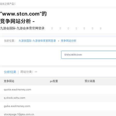
站长之家产品
“www.stcn.com”的
竞争网站分析 -
九游会国际
九游会国际-九游会体育官网登录
当前位置：
九游会国际-九游会体育官网登录
>
竞争网站分析
请输入网址
分析结果 |
网站分类：
--
竞争网站
pc权重