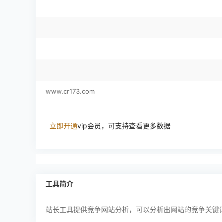
www.cr173.com
立即开通
vip会员，可支持查看更多数据
工具简介
站长工具提供竞争网站分析，可以分析出网站的竞争关键