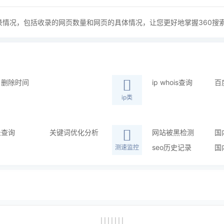
录情况，包括收录的网页数量和网页的具体情况，让您更好地掌握360搜
名删除时间
ip whois查询
百
ip类
录查询
关键词优化分析
网站被黑检测
国
seo历史记录
国
测速监控
| | | | | | |