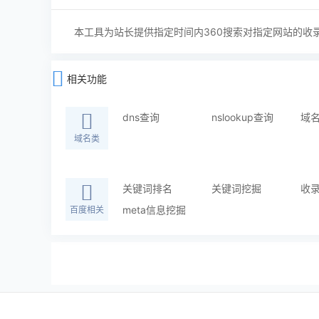
本工具为站长提供指定时间内360搜索对指定网站的收
相关功能
dns查询
nslookup查询
域
域名类
关键词排名
关键词挖掘
收
meta信息挖掘
百度相关