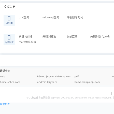
工具简介
本工具可实时检测网站是否支持ipv6网络访问，以及ipv6访问情况。
相关功能
dns查询
nslookup查询
域名删除时间
域名类
关键词排名
关键词挖掘
收录查询
meta信息挖掘
百度相关