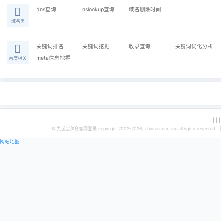
m.bjbaiyi.cn
工具简介
站长工具提供的ssl证书查询服务，为用户提供了丰富的查询选项，包括s
度数据分析，并提供了最新ssl网站动态、网站ssl历史记录以及ssl大
相关功能
dns查询
nslookup查询
域名删除时间
域名类
关键词排名
关键词挖掘
收录查询