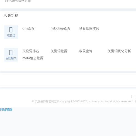
1英亩(acre)= 0.4047公顷(ha)= 4.047×10平方公里(km)= 4047平方米(m)
1平方英尺(ft)= 0.093平方米(m) 1平方英寸(in)= 6.452平方厘米(cm)
1平方码(yd)= 0.8361平方米(m)
1亩=2000/3平方米≈666.666平方米
市制计量单位
1平方里=22500平方丈
1平方丈=100平方尺
1平方尺=100平方寸
1平方寸=100平方分
1平方分=100平方厘
1平方厘=100平方毫
相关功能
dns查询
nslookup查询
域名删除时间