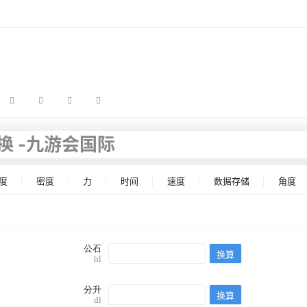
换 -九游会国际
度
密度
力
时间
速度
数据存储
角度
公石
hl
分升
dl