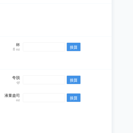
杯
fl oz
夸脱
qt
液量盎司
oz