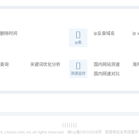
删除时间
ip反查域名
ip
ip类
查询
关键词优化分析
国内网站测速
海
国内网速对比
测速监控
| | | | | | |
naz.com, inc.all rights reserved.
闽icp备08105208号
增值电信业务经营许可证