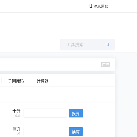
消息通知
子网掩码
计算器
十升
dal
厘升
cl