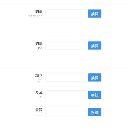
调羹
tea spoon
调羹
tsp
加仑
gal
及耳
gi
量滴
min