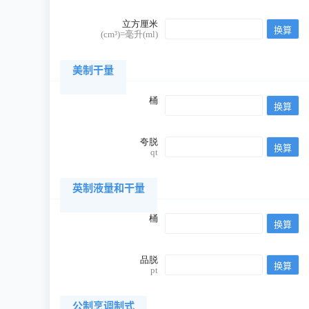
立方厘米
(cm³)=毫升(ml)
美制干量
桶
夸脱
qt
英制液量和干量
桶
品脱
pt
公制烹调制式