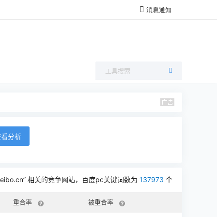
消息通知
weibo.cn” 相关的竞争网站，百度pc关键词数为
137973
个
重合率
被重合率