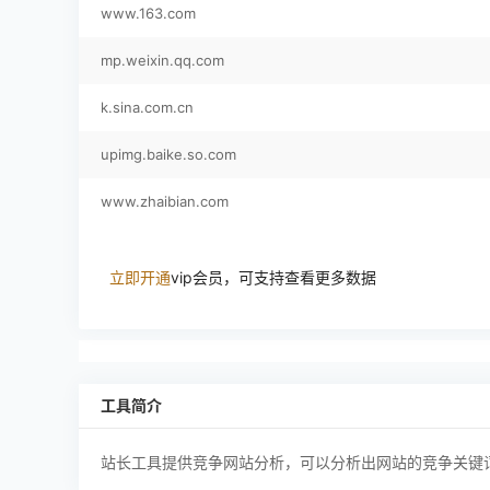
www.163.com
mp.weixin.qq.com
k.sina.com.cn
upimg.baike.so.com
www.zhaibian.com
立即开通
vip会员，可支持查看更多数据
工具简介
站长工具提供竞争网站分析，可以分析出网站的竞争关键