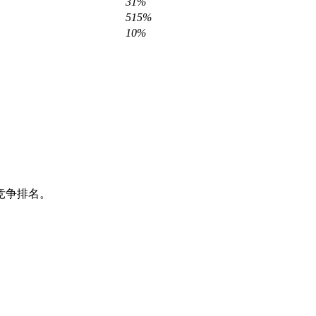
31%
515%
10%
竞争排名。