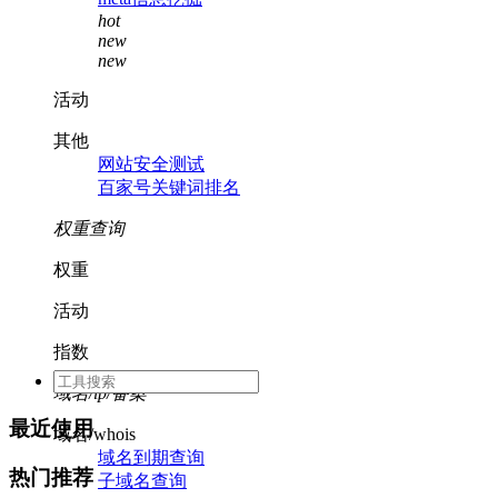
hot
new
new
活动
其他
网站安全测试
百家号关键词排名
权重查询
权重
活动
指数
域名/ip/备案
最近使用
域名/whois
域名到期查询
热门推荐
子域名查询