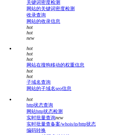
关键词密度检测
网站的关键词密度检测
收录查询
网站的收录信息
hot
hot
new
hot
hot
hot
网站在搜狗移动的权重信息
hot
hot
子域名查询
网站的子域名seo信息
hot
http状态查询
网站http状态检测
实时批量查询
new
实时批量查备案/whois/ip/http状态
编码转换