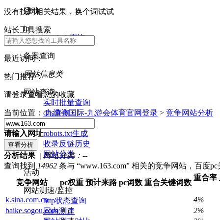
活动
没有找到相关结果，换个词试试
ip
站长工具搜索
ip whois查询
备案查询
最近访问：
网站信息类
热门推荐：
网站查询
请登录查看您的收藏
实时批量查询
dns查询
当前位置：
九游会国际-九游会体育官网登录
>
竞争网站分析
nslookup查询
robots.txt生成
请输入网址
收录反链历史
网站分类
分析结果 |
网站分类：
--
查询找到
14962
条与 “www.163.com” 相关的竞争网站，百度
活动
重合率
竞争网站
pc权重
预计来路
pc词数
重合关键词数
网站测速/监控
k.sina.com.cn
4%
http状态查询
baike.sogou.com
2%
国内测速