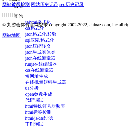
网站被黑检测
网站历史记录
seo历史记录
活动
| | | | | | |
其他
js/html格式化
© 九游会体育官网登录 copyright 2002-2022, chinaz.com, inc.all right
css格式化
json格式化/校验
网站地图
sql压缩/格式化
json压缩转义
json生成实体类
json在线编辑器
runjs在线编辑器
css在线编辑器
短网址生成
在线批量短链生成器
ua分析
open参数生成
代码调试
html特殊符号对照表
html标签检测
html/js/css过滤
正则测试