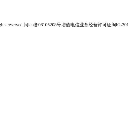
s reserved.
闽icp备08105208号
增值电信业务经营许可证闽b2-2012