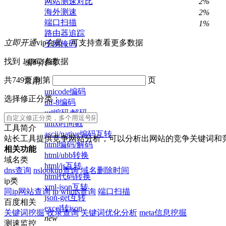
网站测速对比
2%
海外测速
2%
端口扫描
1%
路由器追踪
立即开通
vip会员，可支持查看更多数据
子网掩码
找到
14962
条数据
编码转码
共749页,到第
页
常用
unicode编码
选择修正分类：
utf-8编码
url编码/解码
unix时间戳
工具简介
ascii/native编码互转
站长工具提供竞争网站分析，可以分析出网站的竞争关键词和
html编码/解码
相关功能
html/ubb转换
域名类
html/js互转
dns查询
nslookup查询
域名删除时间
html代码转换
ip类
xml-json互转
同ip网站查询
ip whois查询
端口扫描
json-get互转
百度相关
excel转json
关键词挖掘
收录查询
关键词优化分析
meta信息挖掘
new
测速监控