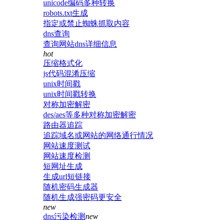
unicode编码多种转换
robots.txt生成
指定或禁止蜘蛛抓取内容
dns查询
查询网站dns详细信息
hot
压缩格式化
js代码混淆压缩
unix时间戳
unix时间戳转换
对称加密解密
des/aes等多种对称加密解密
路由器追踪
追踪域名或网站的网络通行情况
网站速度测试
网站速度检测
短网址生成
生成url短链接
随机密码生成器
随机生成强密码更安全
new
dns污染检测
new