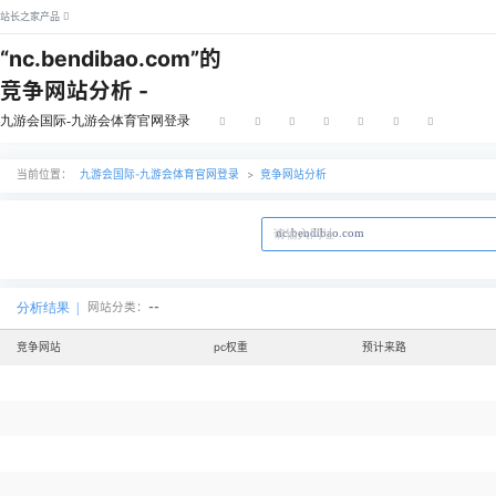
站长之家产品
“nc.bendibao.com”的
竞争网站分析 -
九游会国际
九游会国际-九游会体育官网登录
当前位置：
九游会国际-九游会体育官网登录
>
竞争网站分析
请输入网址
分析结果 |
网站分类：
--
竞争网站
pc权重