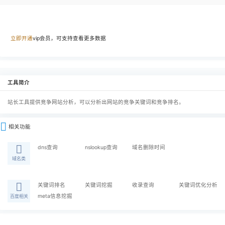
立即开通
vip会员，可支持查看更多数据
工具简介
站长工具提供竞争网站分析，可以分析出网站的竞争关键词和竞争