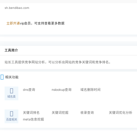
bj.bendibao.com
cd.bendibao.com
www.66law.cn
wh.bendibao.com
sh.bendibao.com
立即开通
vip会员，可支持查看更多数据
工具简介
站长工具提供竞争网站分析，可以分析出网站的竞争关键词和竞争