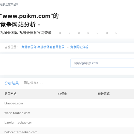
站长之家产品
“www.poikm.com”的
竞争网站分析 -
九游会国际
九游会国际-九游会体育官网登录
当前位置：
九游会国际-九游会体育官网登录
>
竞争网站分析
请输入网址
分析结果 |
网站分类：
--
竞争网站
pc权重