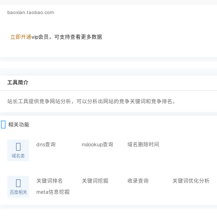
world.taobao.com
www.poikm.com
favorite.taobao.com
helpcenter.taobao.com
baoxian.taobao.com
立即开通
vip会员，可支持查看更多数据
工具简介
站长工具提供竞争网站分析，可以分析出网站的竞争关键词和竞争