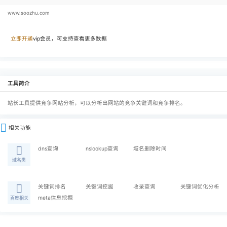
news.cnhnb.com
ask.39.net
www.moa.gov.cn
www.soozhu.com
立即开通
vip会员，可支持查看更多数据
工具简介
站长工具提供竞争网站分析，可以分析出网站的竞争关键词和竞争