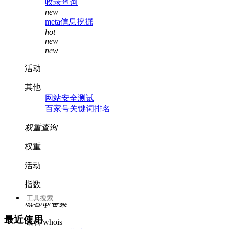
收录查询
new
meta信息挖掘
hot
new
new
活动
其他
网站安全测试
百家号关键词排名
权重查询
权重
活动
指数
域名/ip/备案
最近使用
域名/whois