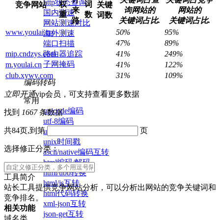
http状态查询
权
词
竞争网站
关键
来
询网站的
网站的
国内测速
重
数
词数
路
关键词占比.
关键词占比.
网站测速对比
www.youlai.cn
50%
95%
海外测速
47%
89%
端口扫描
路由器追踪
mip.cndzys.com
41%
249%
子网掩码
m.youlai.cn
41%
122%
club.xywy.com
31%
109%
编码转码
立即开通
vip会员，可支持查看更多数据
常用
unicode编码
找到
1667
条数据
utf-8编码
共84页,到第
页
url编码/解码
unix时间戳
选择修正分类：
ascii/native编码互转
html编码/解码
html/ubb转换
工具简介
html/js互转
站长工具提供竞争网站分析，可以分析出网站的竞争关键词和
html代码转换
竞争排名。
xml-json互转
相关功能
json-get互转
域名类