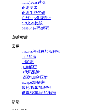
html/js/css过滤
正则测试
正则生成代码
在线http模拟请求
diff文本比较
base64转码/解码
加密解密
常用
des,aes等对称加密解密
md5加密
url加密
js加/解密
js代码混淆
js混淆加密压缩
escape加/解密
散列/哈希加/解密
迅雷/快车/url加/解密
活动