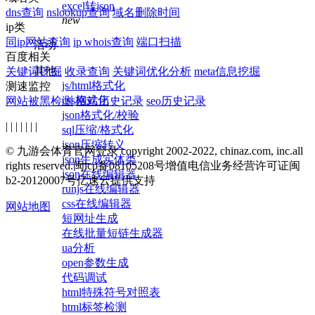
excel转json
dns查询
nslookup查询
域名删除时间
new
ip类
同ip网站查询
ip whois查询
端口扫描
活动
百度相关
其他
关键词挖掘
收录查询
关键词优化分析
meta信息挖掘
js/html格式化
测速监控
css格式化
网站被黑检测
网站历史记录
seo历史记录
json格式化/校验
| | | | | | |
sql压缩/格式化
json压缩转义
© 九游会体育官网登录 copyright 2002-2022, chinaz.com, inc.all
json生成实体类
rights reserved.
闽icp备08105208号
增值电信业务经营许可证闽
json在线编辑器
b2-20120007号
亿速云提供支持
runjs在线编辑器
css在线编辑器
网站地图
短网址生成
在线批量短链生成器
ua分析
open参数生成
代码调试
html特殊符号对照表
html标签检测