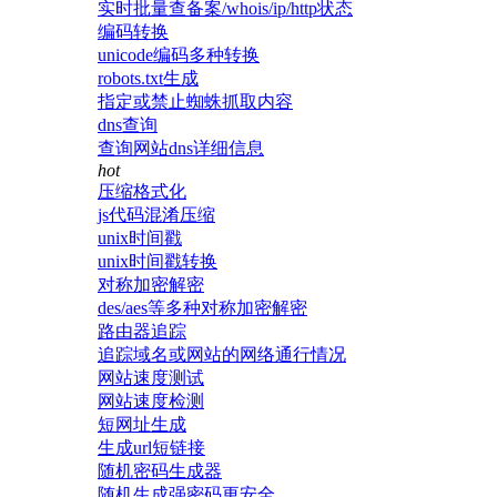
实时批量查备案/whois/ip/http状态
编码转换
unicode编码多种转换
robots.txt生成
指定或禁止蜘蛛抓取内容
dns查询
查询网站dns详细信息
hot
压缩格式化
js代码混淆压缩
unix时间戳
unix时间戳转换
对称加密解密
des/aes等多种对称加密解密
路由器追踪
追踪域名或网站的网络通行情况
网站速度测试
网站速度检测
短网址生成
生成url短链接
随机密码生成器
随机生成强密码更安全