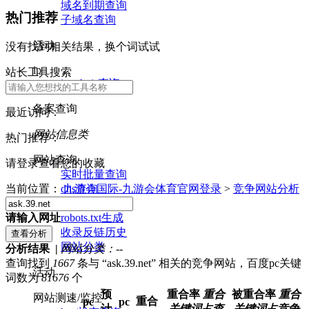
域名到期查询
热门推荐
子域名查询
活动
没有找到相关结果，换个词试试
ip
站长工具搜索
ip whois查询
备案查询
最近访问：
网站信息类
热门推荐：
网站查询
请登录查看您的收藏
实时批量查询
dns查询
当前位置：
九游会国际-九游会体育官网登录
>
竞争网站分析
nslookup查询
robots.txt生成
请输入网址
收录反链历史
网站分类
分析结果 |
网站分类：
--
查询找到
1667
条与 “ask.39.net” 相关的竞争网站，百度pc关键
活动
词数为
81676
个
预
重合率
重合
被重合率
重合
网站测速/监控
重合
pc
pc
计
关键词占查
关键词占竞争