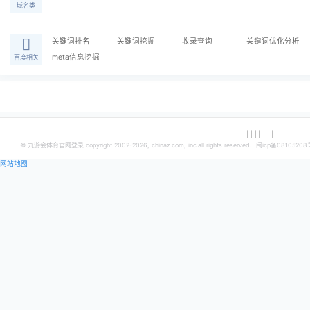
站长工具提供竞争网站分析，可以分析出网站的竞争关键词和竞争
相关功能
dns查询
nslookup查询
域名删除时间
域名类
关键词排名
关键词挖掘
收录查询
meta信息挖掘
百度相关
© 九游会体育官网登录 copyright 2002-2026, chinaz.com, inc.all rights res