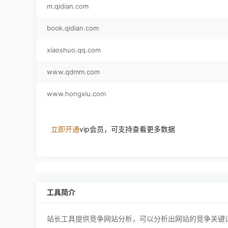
m.qidian.com
book.qidian.com
xiaoshuo.qq.com
www.qdmm.com
www.hongxiu.com
立即开通
vip会员，可支持查看更多数据
工具简介
站长工具提供竞争网站分析，可以分析出网站的竞争关键