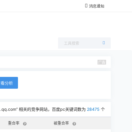
消息通知
ad.qq.com” 相关的竞争网站，百度pc关键词数为
28475
个
重合率
被重合率