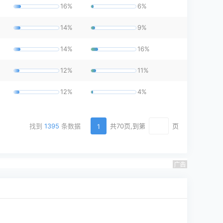
16%
6%
14%
9%
14%
16%
12%
11%
12%
4%
找到
1395
条数据
共70页,到第
页
1