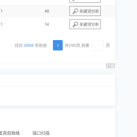
1
46
关键词分析
1
14
关键词分析
找到
5899
条数据
共295页,到第
页
1
度真假蜘蛛
端口扫描