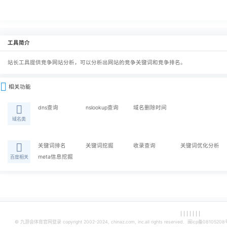
工具简介
站长工具提供竞争网站分析，可以分析出网站的竞争关键词和竞争
相关功能
dns查询
nslookup查询
域名删除时间