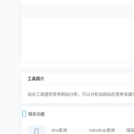
工具简介
站长工具提供竞争网站分析，可以分析出网站的竞争关键
相关功能
dns查询
nslookup查询
域