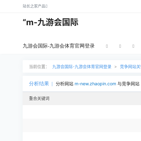
站长之家产品
“m-九游会国际
九游会国际-九游会体育官网登录
当前位置：
九游会国际-九游会体育官网登录
>
竞争网站关
分析结果 |
分析网站
m-new.zhaopin.com
与竞争网站
重合关键词