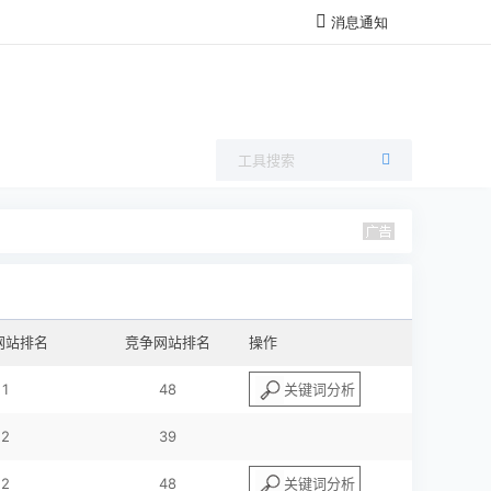
消息通知
网站排名
竞争网站排名
操作
1
48
关键词分析
2
39
2
48
关键词分析