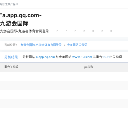
站长之家产品
“a.app.qq.com-
九游会国际
九游会国际-九游会体育官网登录
当前位置：
九游会国际-九游会体育官网登录
>
竞争网站关键词
分析结果 |
分析网站
a.app.qq.com
与竞争网站
www.32r.com
共
重合关键词
pc指数