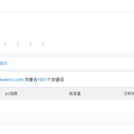
键词
downcc.com
共重合
1651
个关键词
pc指数
收录量
分析