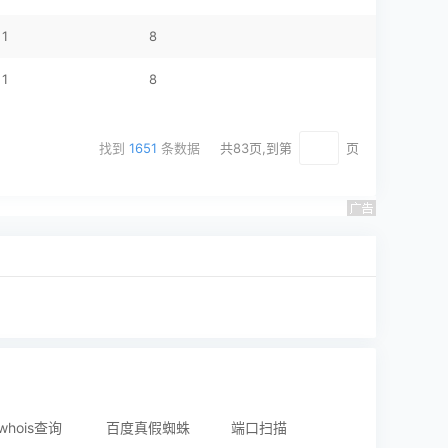
1
8
1
8
找到
1651
条数据
共83页,到第
页
 whois查询
百度真假蜘蛛
端口扫描