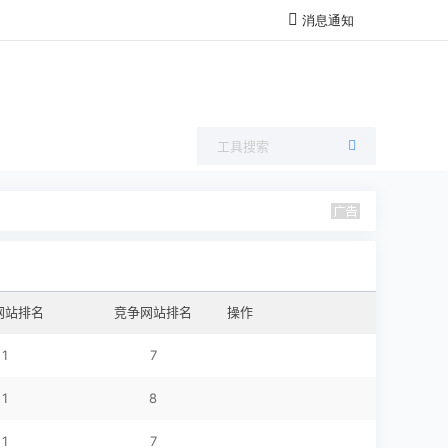
消息通知
网站排名
竞争网站排名
操作
1
7
1
8
1
7