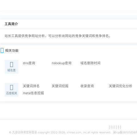
工具简介
站长工具提供竞争网站分析，可以分析出网站的竞争关键词和竞争
相关功能
dns查询
nslookup查询
域名删除时间