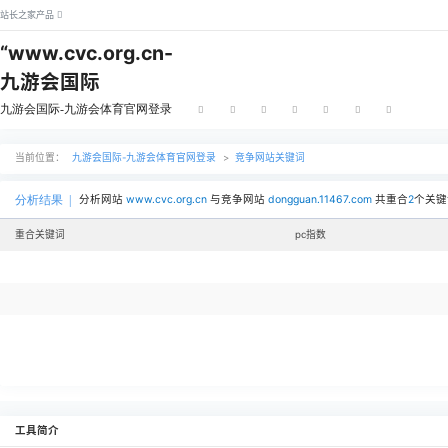
站长之家产品
“www.cvc.org.cn-
九游会国际
九游会国际-九游会体育官网登录
当前位置：
九游会国际-九游会体育官网登录
>
竞争网站关键词
分析结果 |
分析网站
www.cvc.org.cn
与竞争网站
dongguan.11
重合关键词
pc指数